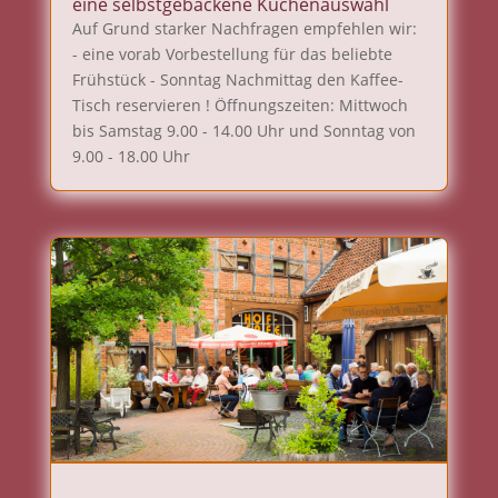
eine selbstgebackene Kuchenauswahl
Auf Grund starker Nachfragen empfehlen wir:
- eine vorab Vorbestellung für das beliebte
Frühstück - Sonntag Nachmittag den Kaffee-
Tisch reservieren ! Öffnungszeiten: Mittwoch
bis Samstag 9.00 - 14.00 Uhr und Sonntag von
9.00 - 18.00 Uhr