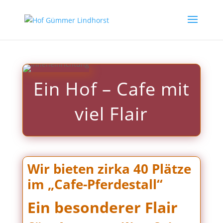
Ein Hof – Cafe mit
viel Flair
Wir bieten zirka 40 Plätze
im „Cafe-Pferdestall“
Ein besonderer Flair